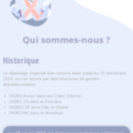
Qui sommes-nous ?
Historique
Le dépistage organisé des cancers était, jusqu’au 31 décembre
2018, mis en œuvre par des structures de gestion
départementales :
l’ADEC Armor dans les Côtes d’Armor
l’ADEC 29 dans le Finistère
l’ADECI 35 dans l’Ille-et-Vilaine
l’ADECAM dans le Morbihan
er