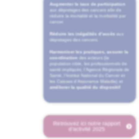
Augmenter le taux de participation
aux dépistages des cancers afin de
réduire la mortalité et la morbidité par
cancer.
Réduire les inégalités d’accès
aux
dépistages des cancers.
Harmoniser les pratiques, assurer la
coordination
des acteurs (la
population cible, les professionnels de
santé impliqués, l’
Agence Régionale de
Santé
, l’
Institut National du Cancer
et
les
Caisses d’Assurance Maladie
) et
améliorer la qualité du dispositif
.
Retrouvez ici notre rapport
d'activité 2025