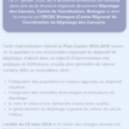
Le 1
janvier 2019, les 4 structures bretonnes ont fusionné
dans une seule structure régionale dénommée
Dépistage
des Cancers, Centre de Coordination, Bretagne
et dont
l’acronyme est
CRCDC Bretagne (Centre Régional de
Coordination de Dépistage des Cancers)
.
Cette régionalisation répond au
Plan Cancer 2014-2019
(action
appelant à une structuration régionale du dispositif de
16.4)
dépistage, d’abord dans un objectif d’harmonisation des
pratiques et d’efficience, ensuite pour permettre de relever
certains défis ou innovations, dont :
l’intégration des populations à risques aggravés au dispositif
organisé ;
l’intégration des nouvelles technologies et techniques de
dépistage ;
la mise en place d’une démarche d’assurance qualité ;
la généralisation du dépistage organisé du cancer du col de
l’utérus.
L’
arrêté du 23 mars 2018
et le cahier des charges annexé ont