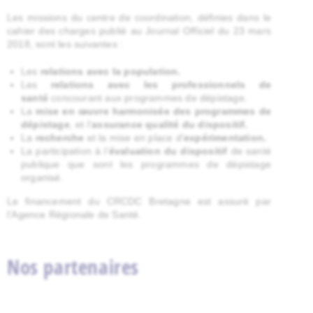
Les missions du centre de coordination, définies dans le
cahier des charges publié au Journal Officiel du 23 mars
2018, sont les suivantes :
Les
relations avec la population.
Les
relations avec les professionnels de
santé
concourant aux programmes de dépistage.
La
mise en œuvre harmonisée des programmes de
dépistage
, et l’
assurance qualité du dispositif.
La
recherche
et la mise en place d’
expérimentation.
La participation à l’
évaluation du dispositif
de santé
publique que sont les programmes de dépistage
organisé.
Le financement du CRCDC Bretagne est assuré par
l’Agence Régionale de Santé.
Nos partenaires