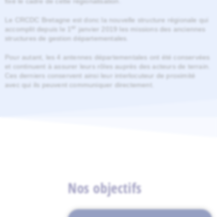
fixé le cadre de cette régionalisation.
Le CRCDC Bretagne est donc la nouvelle structure régionale qui
er
accomplit depuis le 1
janvier 2019 les missions des anciennes
structures de gestion départementales.
Pour autant, les 4 antennes départementales ont été conservées
et continuent à assurer leurs rôles auprès des acteurs de terrain.
Ces derniers conservent ainsi leur interlocuteur de proximité
avec qui ils peuvent communiquer directement.
Nos objectifs