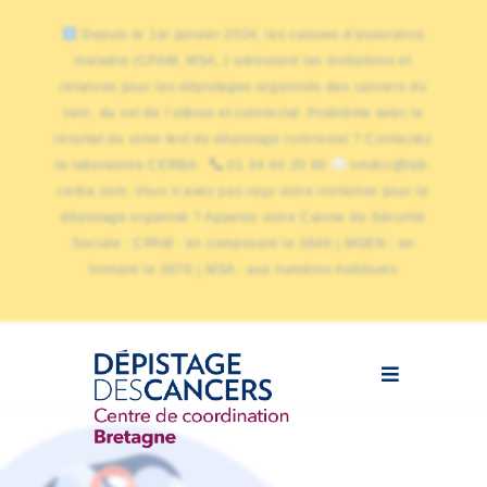
Depuis le 1er janvier 2024, les caisses d’assurance
maladie (CPAM, MSA,.) adressent les invitations et
relances pour les dépistages organisés des cancers du
sein, du col de l’utérus et colorectal. Problème avec le
résultat de votre test de dépistage colorectal ? Contactez
le laboratoire CERBA :
01 34 40 20 80
smdcc@lab-
cerba.com. Vous n’avez pas reçu votre invitation pour le
dépistage organisé ? Appelez votre Caisse de Sécurité
Sociale : CPAM : en composant le 3646 | MGEN : en
formant le 3676 | MSA : aux numéros habituels