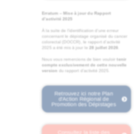
Erratum – Mise à jour du Rapport
d’activité 2025
À la suite de l’identification d’une erreur
concernant le dépistage organisé du cancer
colorectal (DOCCR), le rapport d’activité
2025 a été mis à jour le
28 juillet 2026
.
Nous vous remercions de bien vouloir
tenir
compte exclusivement de cette nouvelle
version
du rapport d’activité 2025.
Retrouvez ici notre Plan
d'Action Régional de
Promotion des Dépistages
Consultez la liste des