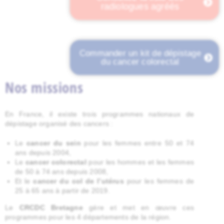
radiologues agréés
Commander un kit de dépistage
du cancer colorectal
Nos missions
En France, il existe trois programmes nationaux de
dépistage organisé des cancers :
Le
cancer du sein
pour les femmes entre 50 et 74
ans depuis 2004,
Le
cancer colorectal
pour les hommes et les femmes
de 50 à 74 ans depuis 2008,
Et le
cancer du col de l’utérus
pour les femmes de
25 à 65 ans à partir de 2019.
Le
CRCDC Bretagne
gère et met en œuvre ces
programmes pour les 4 départements de la région.