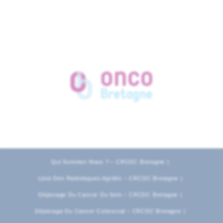
Qui Sommes-Nous ? – CRCDC Bretagne
Liste Des Radiologues Agréés – CRCDC Bretagne
Dépistage Du Cancer Du Sein – CRCDC Bretagne
Dépistage Du Cancer Colorectal – CRCDC Bretagne