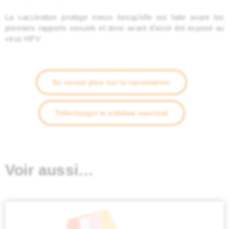
La vaccination protège mieux lorsqu’elle est faite avant les
premiers rapports sexuels et donc avant d’avoir été exposé au
virus HPV
En savoir plus sur la vaccination
Télécharger le schéma vaccinal
Voir aussi…