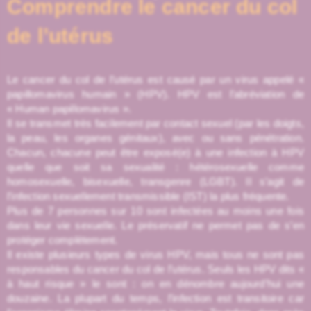
Comprendre le cancer du col
de l’utérus
Le cancer du col de l’utérus est causé par un virus appelé «
papillomavirus humain » (HPV). HPV est l’abréviation de
« Human papillomavirus ».
Il se transmet très facilement par contact sexuel (par les doigts,
la peau, les organes génitaux), avec ou sans pénétration.
Chacun, chacune peut être exposé(e) à une infection à HPV
quelle que soit sa sexualité : hétérosexuelle comme
homosexuelle, bisexuelle, transgenre (LGBT). Il s’agit de
l’infection sexuellement transmissible (IST) la plus fréquente.
Plus de 7 personnes sur 10 sont infectées au moins une fois
dans leur vie sexuelle. Le préservatif ne permet pas de s’en
protéger complètement.
Il existe plusieurs types de virus HPV, mais tous ne sont pas
responsables du cancer du col de l’utérus. Seuls les HPV dits «
à haut risque » le sont : on en dénombre aujourd’hui une
douzaine. La plupart du temps, l’infection est transitoire car