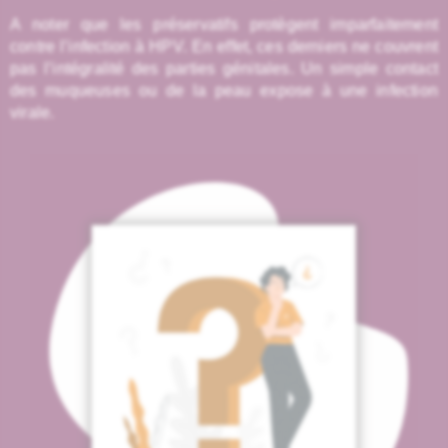
A noter que les préservatifs protègent imparfaitement
contre l’infection à HPV. En effet, ces derniers ne couvrent
pas l’intégralité des parties génitales. Un simple contact
des muqueuses ou de la peau expose à une infection
virale.