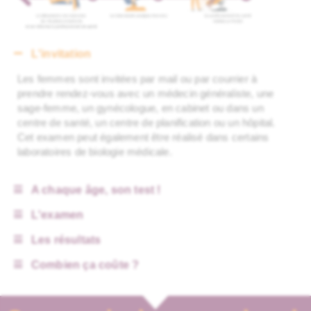
L'invitation
Les femmes sont invitées par mail ou par courrier à
prendre rendez-vous avec un médecin généraliste, une
sage-femme, un gynécologue, en cabinet ou dans un
centre de santé, un centre de planification ou un hôpital.
Cet examen peut également être réalisé dans certains
laboratoires de biologie médicale.
A chaque âge, son test !
L'examen
Les résultats
Combien ça coûte ?