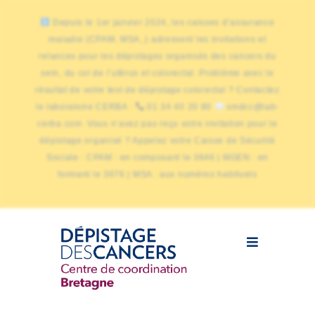
Depuis le 1er janvier 2024, les caisses d’assurance
maladie (CPAM, MSA,.) adressent les invitations et
relances pour les dépistages organisés des cancers du
sein, du col de l’utérus et colorectal. Problème avec le
résultat de votre test de dépistage colorectal ? Contactez
le laboratoire CERBA :
01 34 40 20 80
smdcc@lab-
cerba.com. Vous n’avez pas reçu votre invitation pour le
dépistage organisé ? Appelez votre Caisse de Sécurité
Sociale : CPAM : en composant le 3646 | MGEN : en
formant le 3676 | MSA : aux numéros habituels