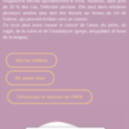
l’organisme élimine spontanément le virus. Toutefois, dans près
de 10 % des cas, l’infection persiste. Elle peut alors entraîner
plusieurs années plus tard des lésions au niveau du col de
l’utérus, qui peuvent évoluer vers un cancer.
Ce virus peut aussi causer le cancer de l’anus, du pénis, du
vagin, de la vulve et de l’oropharynx (gorge, amygdales et base
de la langue).
Voir les chiffres
En savoir plus
Télécharger le dépliant de l'INCA