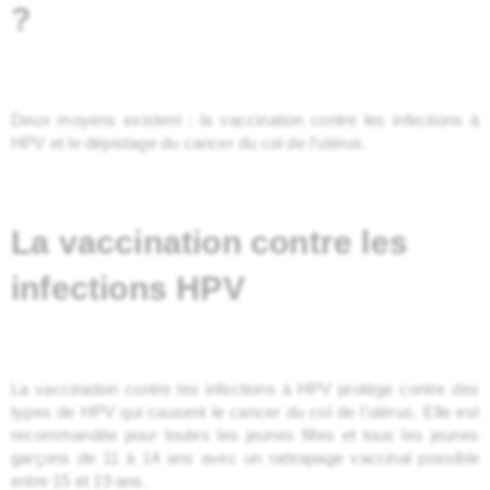
?
Deux moyens existent : la vaccination contre les infections à
HPV et le dépistage du cancer du col de l’utérus.
La vaccination contre les
infections HPV
La vaccination contre les infections à HPV protège contre des
types de HPV qui causent le cancer du col de l’utérus. Elle est
recommandée pour toutes les jeunes filles et tous les jeunes
garçons de 11 à 14 ans avec un rattrapage vaccinal possible
entre 15 et 19 ans.