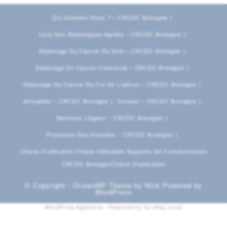
Qui Sommes-Nous ? – CRCDC Bretagne
Liste Des Radiologues Agréés – CRCDC Bretagne
Dépistage Du Cancer Du Sein – CRCDC Bretagne
Dépistage Du Cancer Colorectal – CRCDC Bretagne
Dépistage Du Cancer Du Col De L’utérus – CRCDC Bretagne
Actualités – CRCDC Bretagne
Contact – CRCDC Bretagne
Mentions Légales – CRCDC Bretagne
Protection Des Données – CRCDC Bretagne
Charte D’utilisation Charte Utilisation Supports De Communication
CRCDC BretagneCharte D’utilisation
© Copyright - OceanWP Theme by Nick Powered by
WordPress
WordPress Appliance
- Powered by
TurnKey Linux