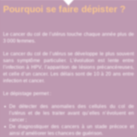
Pourquoi se faire dépister ?
Le cancer du col de l’utérus touche chaque année plus de
3 000 femmes.
Le cancer du col de l’utérus se développe le plus souvent
sans symptôme particulier. L’évolution est lente entre
l’infection à HPV, l’apparition de lésions précancéreuses,
et celle d’un cancer. Les délais sont de 10 à 20 ans entre
infection et cancer.
Le dépistage permet :
De détecter des anomalies des cellules du col de
l’utérus et de les traiter avant qu’elles n’évoluent en
cancer ;
De diagnostiquer des cancers à un stade précoce et
ainsi d’améliorer les chances de guérison.