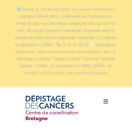
Depuis le 1er janvier 2024, les caisses d’assurance
maladie (CPAM, MSA,.) adressent les invitations et
relances pour les dépistages organisés des cancers du
sein, du col de l’utérus et colorectal. Problème avec le
résultat de votre test de dépistage colorectal ? Contactez
le laboratoire CERBA :
01 34 40 20 80
smdcc@lab-
cerba.com. Vous n’avez pas reçu votre invitation pour le
dépistage organisé ? Appelez votre Caisse de Sécurité
Sociale : CPAM : en composant le 3646 | MGEN : en
formant le 3676 | MSA : aux numéros habituels