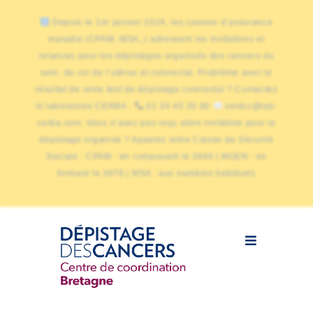
Depuis le 1er janvier 2024, les caisses d’assurance
maladie (CPAM, MSA,.) adressent les invitations et
relances pour les dépistages organisés des cancers du
sein, du col de l’utérus et colorectal. Problème avec le
résultat de votre test de dépistage colorectal ? Contactez
le laboratoire CERBA :
01 34 40 20 80
smdcc@lab-
cerba.com. Vous n’avez pas reçu votre invitation pour le
dépistage organisé ? Appelez votre Caisse de Sécurité
Sociale : CPAM : en composant le 3646 | MGEN : en
formant le 3676 | MSA : aux numéros habituels