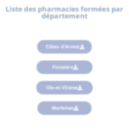
Liste des pharmacies formées par
département
Côtes d'Armor
Finistère
Ille-et-Vilaine
Morbihan