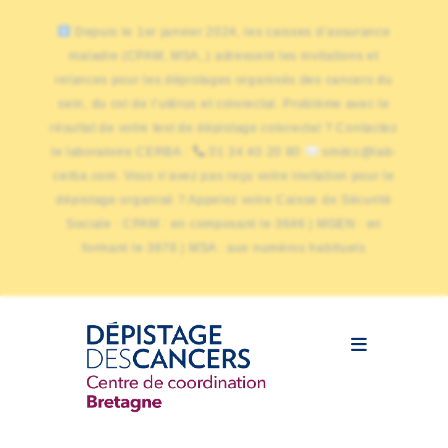
Depuis le 1er janvier 2024, les caisses d’assurance
maladie (CPAM, MSA,.) adressent les invitations et
relances pour les dépistages organisés des cancers du
sein, du col de l’utérus et colorectal. Problème avec le
résultat de votre test de dépistage colorectal ? Contactez
le laboratoire CERBA :
01 34 40 20 80
smdcc@lab-
cerba.com. Vous n’avez pas reçu votre invitation pour le
dépistage organisé ? Appelez votre Caisse de Sécurité
Sociale : CPAM : en composant le 3646 | MGEN : en
formant le 3676 | MSA : aux numéros habituels